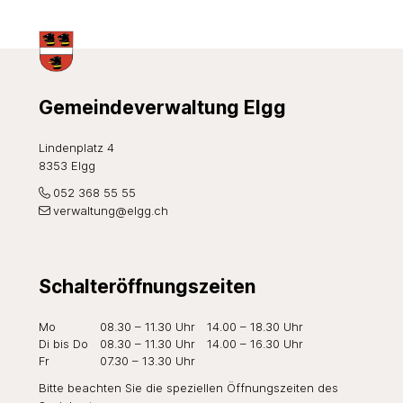
Footer
Gemeindeverwaltung Elgg
Lindenplatz 4
8353 Elgg
052 368 55 55
verwaltung@elgg.ch
Schalteröffnungszeiten
Wochentag
Öffnungszeiten Vormittag
Öffnungszeiten Nachmi
Mo
08.30 – 11.30 Uhr
14.00 – 18.30 Uhr
Di
bis Do
08.30 – 11.30 Uhr
14.00 – 16.30 Uhr
Fr
07.30 – 13.30 Uhr
Bitte beachten Sie die speziellen Öffnungszeiten des