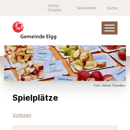
Navigieren in Elgg
Schnellnavigation
Suche
Online-
Newsletter
Suche
Schalter
Hauptnav
Foto: Denise Travailleur
Spielplätze
Vorlesen