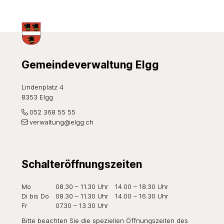
Footer
Gemeindeverwaltung Elgg
Lindenplatz 4
8353 Elgg
052 368 55 55
verwaltung@elgg.ch
Schalteröffnungszeiten
Wochentag
Öffnungszeiten Vormittag
Öffnungszeiten Nachmi
Mo
08.30 – 11.30 Uhr
14.00 – 18.30 Uhr
Di
bis Do
08.30 – 11.30 Uhr
14.00 – 16.30 Uhr
Fr
07.30 – 13.30 Uhr
Bitte beachten Sie die speziellen Öffnungszeiten des