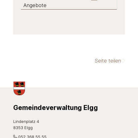
Angebote
Seite teilen
Footer
Gemeindeverwaltung Elgg
Lindenplatz 4
8353 Elgg
052 368 55 55