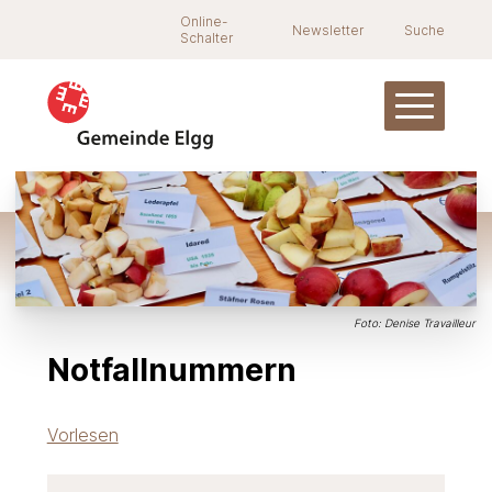
Navigieren in Elgg
Schnellnavigation
Suche
Online-
Newsletter
Suche
Schalter
Hauptnav
Foto: Denise Travailleur
Notfallnummern
Vorlesen