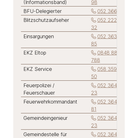
(Informationsband)
98
BFU-Delegierter
052 366 17 91
Blitzschutzaufseher
052 222 19
32
Einsargungen
052 363 14
85
EKZ Eltop
0848 888
788
EKZ Service
058 359 46
50
Feuerpolizei /
052 364 23
Feuerschauer
23
Feuerwehrkommandant
052 364 14
81
Gemeindeingenieur
052 364 23
23
Gemeindestelle für
052 364 21