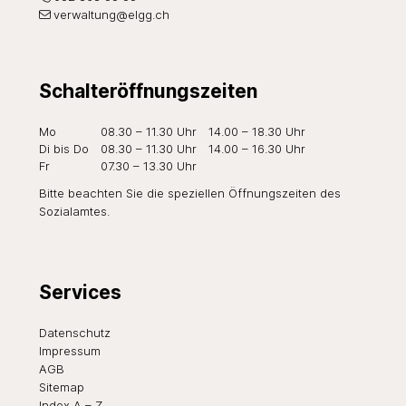
verwaltung@elgg.ch
Schalteröffnungszeiten
Wochentag
Öffnungszeiten Vormittag
Öffnungszeiten Nachmi
Mo
08.30 – 11.30 Uhr
14.00 – 18.30 Uhr
Di
bis Do
08.30 – 11.30 Uhr
14.00 – 16.30 Uhr
Fr
07.30 – 13.30 Uhr
Bitte beachten Sie die speziellen Öffnungszeiten des
Sozialamtes
.
Services
Datenschutz
Impressum
AGB
Sitemap
Index A – Z