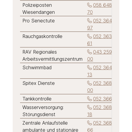
Polizeiposten
058 648 61
Wiesendangen
70
Pro Senectute
052 364 23
97
Rauchgaskontrolle
052 363 20
61
RAV Regionales
043 259 67
Arbeitsvermittlungszentrum
00
Schwimmbad
052 364 26
13
Spitex Dienste
052 368 61
00
Tankkontrolle
052 366 17 91
Wasserversorgung:
052 368 55
Störungsdienst
18
Zentrale Anlaufstelle
052 368 51
ambulante und stationäre
66