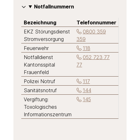
Notfallnummern
Bezeichnung
Telefonnummer
EKZ Störungsdienst
0800 359
Stromversorgung
359
Feuerwehr
118
Notfalldienst
052 723 77
Kantonsspital
77
Frauenfeld
Polizei Notruf
117
Sanitätsnotruf
144
Vergiftung:
145
Toxologisches
Informationszentrum