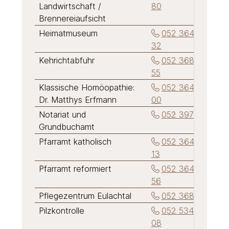
Landwirtschaft /
80
Brennereiaufsicht
Heimatmuseum
052 364 21
32
Kehrichtabfuhr
052 368 55
55
Klassische Homöopathie:
052 364 10
Dr. Matthys Erfmann
00
Notariat und
052 397 31 31
Grundbuchamt
Pfarramt katholisch
052 364 24
13
Pfarramt reformiert
052 364 21
56
Pflegezentrum Eulachtal
052 368 51 11
Pilzkontrolle
052 534 93
08