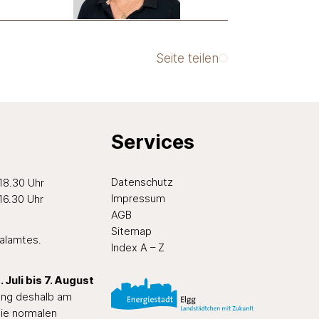
Seite teilen
Services
ten Nachmittag
Datenschutz
 18.30 Uhr
Impressum
 16.30 Uhr
AGB
Sitemap
ialamtes
.
Index A – Z
 Juli bis 7. August
tung deshalb am
ie normalen