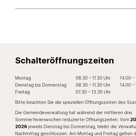
Schalteröffnungszeiten
Wochentag
Öffnungszeiten Vormittag
Öffnungszei
Mo
ntag
08.30 – 11.30 Uhr
14.00 –
Di
enstag
bis Do
nnerstag
08.30 – 11.30 Uhr
14.00 –
Fr
eitag
07.30 – 13.30 Uhr
Bitte beachten Sie die speziellen Öffnungszeiten des
Soz
Die Gemeindeverwaltung hat während der mittleren drei
Sommerferienwochen reduzierte Öffnungszeiten. Vom
20.
2026
jeweils Dienstag bis Donnerstag, bleibt die Verwal
Nachmittag geschlossen. Am Montag und Freitag gelten d