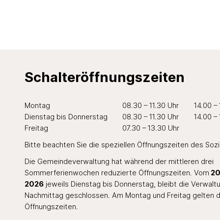
Schalteröffnungszeiten
Wochentag
Öffnungszeiten Vormittag
Öffnungszei
Mo
ntag
08.30 – 11.30 Uhr
14.00 –
Di
enstag
bis Do
nnerstag
08.30 – 11.30 Uhr
14.00 –
Fr
eitag
07.30 – 13.30 Uhr
Bitte beachten Sie die speziellen Öffnungszeiten des
Soz
Die Gemeindeverwaltung hat während der mittleren drei
Sommerferienwochen reduzierte Öffnungszeiten. Vom
20.
2026
jeweils Dienstag bis Donnerstag, bleibt die Verwal
Nachmittag geschlossen. Am Montag und Freitag gelten d
Öffnungszeiten.