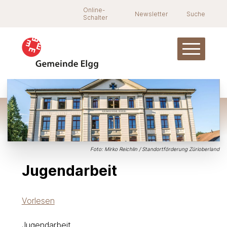
Navigieren in Elgg
Schnellnavigation
Suche
Online-
Newsletter
Suche
Schalter
Hauptnav
Foto: Mirko Reichlin / Standortförderung Zürioberland
Jugendarbeit
Vorlesen
Jugendarbeit