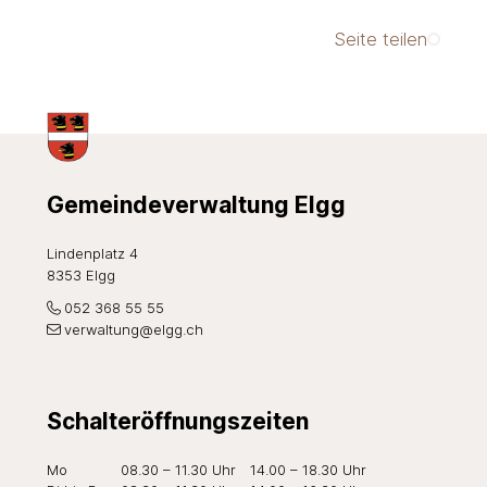
Seite teilen
Footer
Gemeindeverwaltung Elgg
Lindenplatz 4
8353 Elgg
052 368 55 55
verwaltung@elgg.ch
Schalteröffnungszeiten
Wochentag
Öffnungszeiten Vormittag
Öffnungszeiten Nachmi
Mo
08.30 – 11.30 Uhr
14.00 – 18.30 Uhr