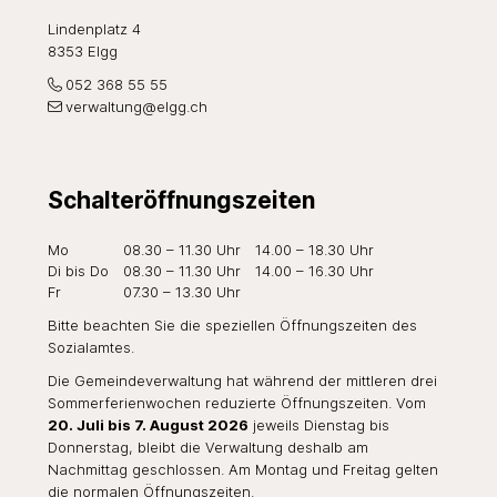
Lindenplatz 4
8353 Elgg
052 368 55 55
verwaltung@elgg.ch
Schalteröffnungszeiten
Wochentag
Öffnungszeiten Vormittag
Öffnungszeiten Nachmi
Mo
08.30 – 11.30 Uhr
14.00 – 18.30 Uhr
Di
bis Do
08.30 – 11.30 Uhr
14.00 – 16.30 Uhr
Fr
07.30 – 13.30 Uhr
Bitte beachten Sie die speziellen Öffnungszeiten des
Sozialamtes
.
Die Gemeindeverwaltung hat während der mittleren drei
Sommerferienwochen reduzierte Öffnungszeiten. Vom
20. Juli bis 7. August 2026
jeweils Dienstag bis
Donnerstag, bleibt die Verwaltung deshalb am
Nachmittag geschlossen. Am Montag und Freitag gelten
die normalen Öffnungszeiten.