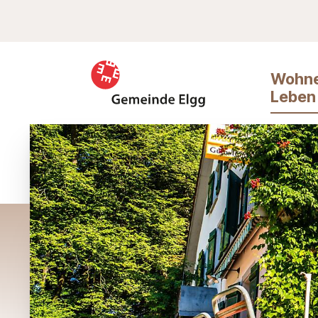
Schnellnavigation
Suche
Navigieren in Elgg
Haupt
Wohne
Leben