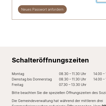
Neues Passwort anfordern
Schalteröffnungszeiten
Wochentag
Öffnungszeiten Vormittag
Öffnungszei
Mo
ntag
08.30 – 11.30 Uhr
14.00 –
Di
enstag
bis Do
nnerstag
08.30 – 11.30 Uhr
14.00 –
Fr
eitag
07.30 – 13.30 Uhr
Bitte beachten Sie die speziellen Öffnungszeiten des
Soz
Die Gemeindeverwaltung hat während der mittleren drei