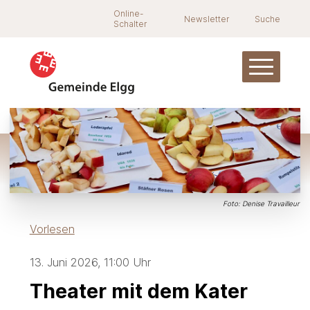
Navigieren in Elgg
Schnellnavigation
Suche
Online-
Newsletter
Suche
Schalter
Hauptnav
Foto: Denise Travailleur
Vorlesen
13. Juni 2026
, 11:00 Uhr
Theater mit dem Kater