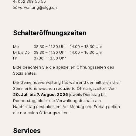
052 368 55 55
verwaltung@elgg.ch
Schalteröffnungszeiten
Wochentag
Öffnungszeiten Vormittag
Öffnungszeiten Nachmi
Mo
08.30 – 11.30 Uhr
14.00 – 18.30 Uhr
Di
bis Do
08.30 – 11.30 Uhr
14.00 – 16.30 Uhr
Fr
07.30 – 13.30 Uhr
Bitte beachten Sie die speziellen Öffnungszeiten des
Sozialamtes
.
Die Gemeindeverwaltung hat während der mittleren drei
Sommerferienwochen reduzierte Öffnungszeiten. Vom
20. Juli bis 7. August 2026
jeweils Dienstag bis
Donnerstag, bleibt die Verwaltung deshalb am
Nachmittag geschlossen. Am Montag und Freitag gelten
die normalen Öffnungszeiten.
Services