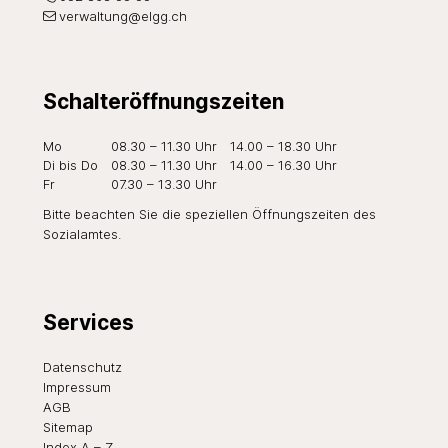
verwaltung@elgg.ch
Schalteröffnungszeiten
Wochentag
Öffnungszeiten Vormittag
Öffnungszeiten Nachmi
Mo
08.30 – 11.30 Uhr
14.00 – 18.30 Uhr
Di
bis Do
08.30 – 11.30 Uhr
14.00 – 16.30 Uhr
Fr
07.30 – 13.30 Uhr
Bitte beachten Sie die speziellen Öffnungszeiten des
Sozialamtes
.
Services
Datenschutz
Impressum
AGB
Sitemap
Index A – Z