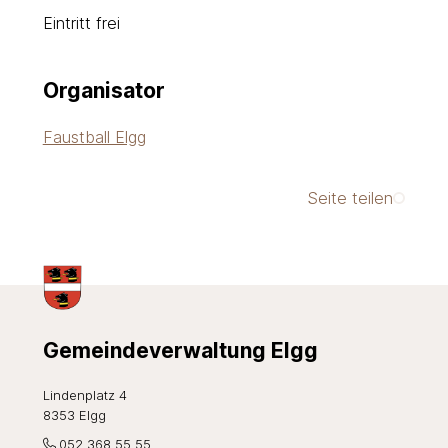
Eintritt frei
Organisator
Faustball Elgg
Seite teilen
Footer
Gemeindeverwaltung Elgg
Lindenplatz 4
8353 Elgg
052 368 55 55