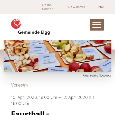
Navigieren in Elgg
Schnellnavigation
Suche
Online-
Newsletter
Suche
Schalter
Hauptnav
Foto: Denise Travailleur
Vorlesen
10. April 2026
, 18:00 Uhr
– 12. April 2026
bis
16:00 Uhr
Faustball -