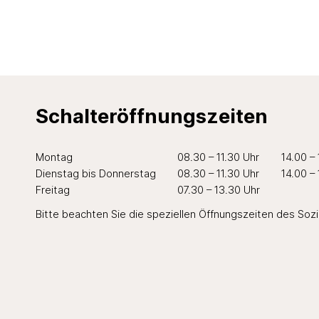
Schalteröffnungszeiten
Wochentag
Öffnungszeiten Vormittag
Öffnungszei
Mo
ntag
08.30 – 11.30 Uhr
14.00 –
Di
enstag
bis Do
nnerstag
08.30 – 11.30 Uhr
14.00 –
Fr
eitag
07.30 – 13.30 Uhr
Bitte beachten Sie die speziellen Öffnungszeiten des
Soz