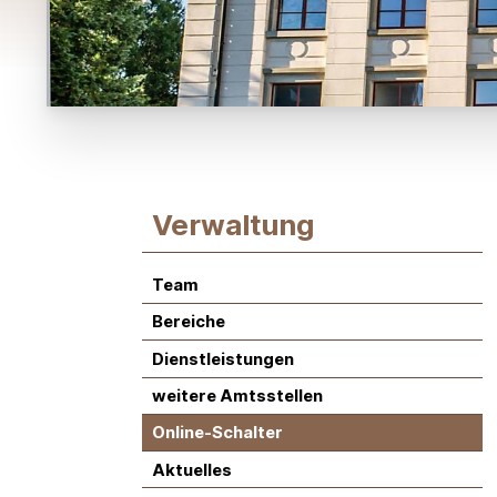
Subnavigation:
Verwaltung
Team
Bereiche
Dienstleistungen
weitere Amtsstellen
Online-Schalter
Aktuelles