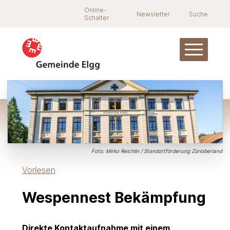
Navigieren in Elgg
Schnellnavigation
Suche
Online-
Newsletter
Suche
Schalter
Hauptnav
Foto: Mirko Reichlin / Standortförderung Zürioberland
Vorlesen
Wespennest Bekämpfung
Direkte Kontaktaufnahme mit einem