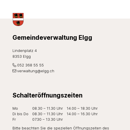
Footer
Gemeindeverwaltung Elgg
Lindenplatz 4
8353 Elgg
052 368 55 55
verwaltung@elgg.ch
Schalteröffnungszeiten
Wochentag
Öffnungszeiten Vormittag
Öffnungszeiten Nachmi
Mo
08.30 – 11.30 Uhr
14.00 – 18.30 Uhr
Di
bis Do
08.30 – 11.30 Uhr
14.00 – 16.30 Uhr
Fr
07.30 – 13.30 Uhr
Bitte beachten Sie die speziellen Öffnungszeiten des