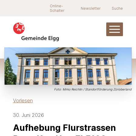
Navigieren in Elgg
Schnellnavigation
Suche
Online-
Newsletter
Suche
Schalter
Hauptnav
Foto: Mirko Reichlin / Standortförderung Zürioberland
Vorlesen
30. Juni 2026
Aufhebung Flurstrassen