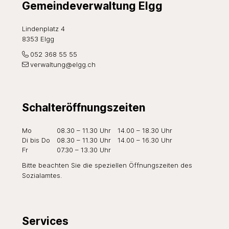
Gemeindeverwaltung Elgg
Lindenplatz 4
8353 Elgg
052 368 55 55
verwaltung@elgg.ch
Schalteröffnungszeiten
Wochentag
Öffnungszeiten Vormittag
Öffnungszeiten Nachmi
Mo
08.30 – 11.30 Uhr
14.00 – 18.30 Uhr
Di
bis Do
08.30 – 11.30 Uhr
14.00 – 16.30 Uhr
Fr
07.30 – 13.30 Uhr
Bitte beachten Sie die speziellen Öffnungszeiten des
Sozialamtes
.
Services