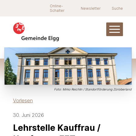
Navigieren in Elgg
Schnellnavigation
Suche
Online-
Newsletter
Suche
Schalter
Hauptnav
Foto: Mirko Reichlin / Standortförderung Zürioberland
Vorlesen
30. Juni 2026
Lehrstelle Kauffrau /