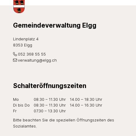
Footer
Gemeindeverwaltung Elgg
Lindenplatz 4
8353 Elgg
052 368 55 55
verwaltung@elgg.ch
Schalteröffnungszeiten
Wochentag
Öffnungszeiten Vormittag
Öffnungszeiten Nachmi
Mo
08.30 – 11.30 Uhr
14.00 – 18.30 Uhr
Di
bis Do
08.30 – 11.30 Uhr
14.00 – 16.30 Uhr
Fr
07.30 – 13.30 Uhr
Bitte beachten Sie die speziellen Öffnungszeiten des
Sozialamtes
.