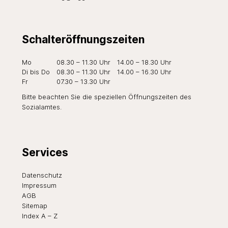
Schalteröffnungszeiten
Wochentag
Öffnungszeiten Vormittag
Öffnungszeiten Nachmi
Mo
08.30 – 11.30 Uhr
14.00 – 18.30 Uhr
Di
bis Do
08.30 – 11.30 Uhr
14.00 – 16.30 Uhr
Fr
07.30 – 13.30 Uhr
Bitte beachten Sie die speziellen Öffnungszeiten des
Sozialamtes
.
Services
Datenschutz
Impressum
AGB
Sitemap
Index A – Z