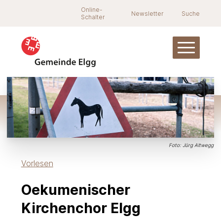
Navigieren in Elgg
Schnellnavigation
Suche
Online-
Newsletter
Suche
Schalter
Hauptnav
Foto: Jürg Altwegg
Vorlesen
Oekumenischer
Kirchenchor Elgg