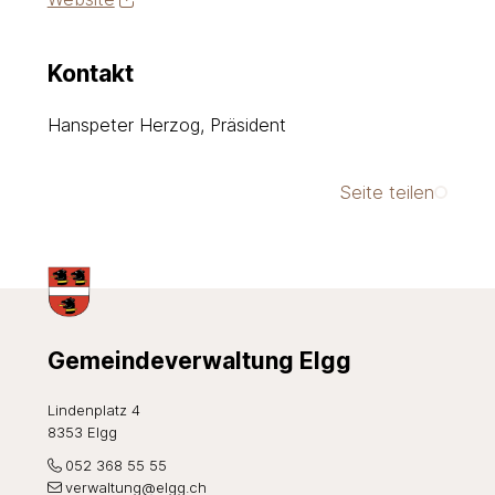
Kontakt
Hanspeter Herzog, Präsident
Seite teilen
Footer
Gemeindeverwaltung Elgg
Lindenplatz 4
8353 Elgg
052 368 55 55
verwaltung@elgg.ch