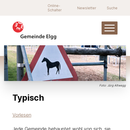
Navigieren in Elgg
Schnellnavigation
Suche
Online-
Newsletter
Suche
Schalter
Hauptnav
Foto: Jürg Altwegg
Typisch
Vorlesen
Jede Gemeinde behauptet wohl von sich, sie