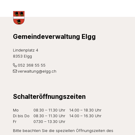
Footer
Gemeindeverwaltung Elgg
Lindenplatz 4
8353 Elgg
052 368 55 55
verwaltung@elgg.ch
Schalteröffnungszeiten
Wochentag
Öffnungszeiten Vormittag
Öffnungszeiten Nachmi
Mo
08.30 – 11.30 Uhr
14.00 – 18.30 Uhr
Di
bis Do
08.30 – 11.30 Uhr
14.00 – 16.30 Uhr
Fr
07.30 – 13.30 Uhr
Bitte beachten Sie die speziellen Öffnungszeiten des