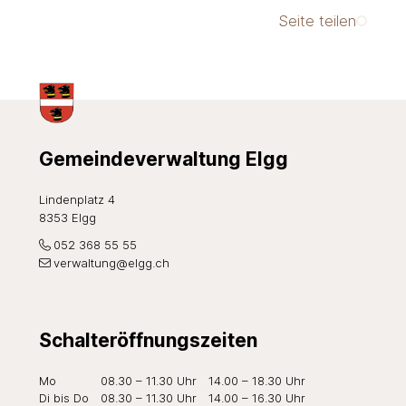
Seite teilen
Footer
Gemeindeverwaltung Elgg
Lindenplatz 4
8353 Elgg
052 368 55 55
verwaltung@elgg.ch
Schalteröffnungszeiten
Wochentag
Öffnungszeiten Vormittag
Öffnungszeiten Nachmi
Mo
08.30 – 11.30 Uhr
14.00 – 18.30 Uhr
Di
bis Do
08.30 – 11.30 Uhr
14.00 – 16.30 Uhr