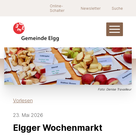
Navigieren in Elgg
Schnellnavigation
Suche
Online-
Newsletter
Suche
Schalter
Hauptnav
Foto: Denise Travailleur
Vorlesen
23. Mai 2026
Elgger Wochenmarkt