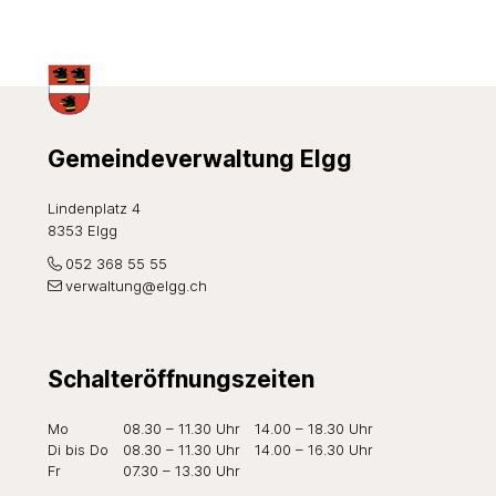
Footer
Gemeindeverwaltung Elgg
Lindenplatz 4
8353 Elgg
052 368 55 55
verwaltung@elgg.ch
Schalteröffnungszeiten
Wochentag
Öffnungszeiten Vormittag
Öffnungszeiten Nachmi
Mo
08.30 – 11.30 Uhr
14.00 – 18.30 Uhr
Di
bis Do
08.30 – 11.30 Uhr
14.00 – 16.30 Uhr
Fr
07.30 – 13.30 Uhr