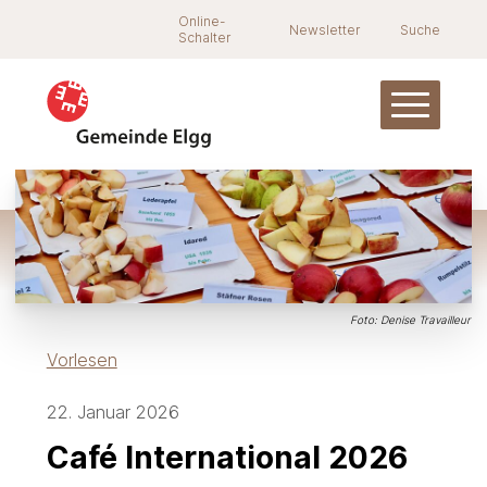
Navigieren in Elgg
Schnellnavigation
Suche
Online-
Newsletter
Suche
Schalter
Hauptnav
Foto: Denise Travailleur
Vorlesen
22. Januar 2026
Café International 2026