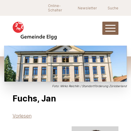
Navigieren in Elgg
Schnellnavigation
Suche
Online-
Newsletter
Suche
Schalter
Hauptnav
Foto: Mirko Reichlin / Standortförderung Zürioberland
Fuchs, Jan
Vorlesen