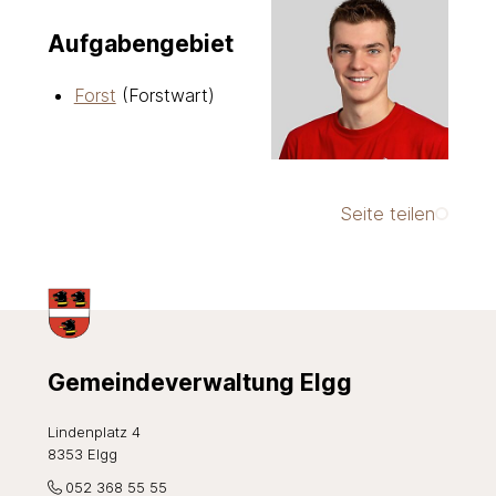
Aufgabengebiet
Forst
(Forstwart)
Seite teilen
Footer
Gemeindeverwaltung Elgg
Lindenplatz 4
8353 Elgg
052 368 55 55