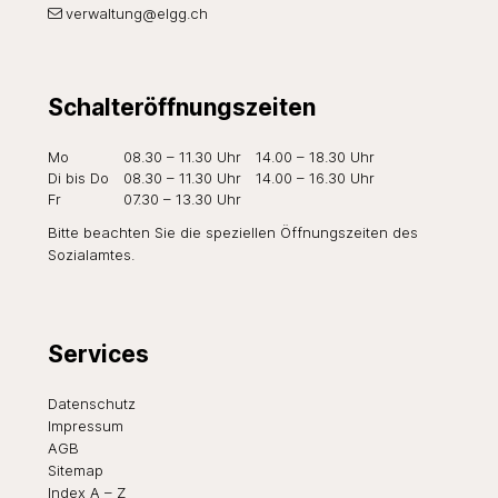
verwaltung@elgg.ch
Schalteröffnungszeiten
Wochentag
Öffnungszeiten Vormittag
Öffnungszeiten Nachmi
Mo
08.30 – 11.30 Uhr
14.00 – 18.30 Uhr
Di
bis Do
08.30 – 11.30 Uhr
14.00 – 16.30 Uhr
Fr
07.30 – 13.30 Uhr
Bitte beachten Sie die speziellen Öffnungszeiten des
Sozialamtes
.
Services
Datenschutz
Impressum
AGB
Sitemap
Index A – Z