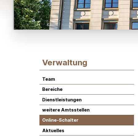
Subnavigation:
Verwaltung
Team
Bereiche
Dienstleistungen
weitere Amtsstellen
Online-Schalter
Aktuelles