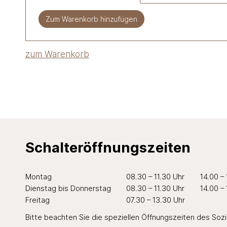
Zum Warenkorb hinzufügen
zum Warenkorb
Schalteröffnungszeiten
Wochentag
Öffnungszeiten Vormittag
Öffnungszei
Mo
ntag
08.30 – 11.30 Uhr
14.00 –
Di
enstag
bis Do
nnerstag
08.30 – 11.30 Uhr
14.00 –
Fr
eitag
07.30 – 13.30 Uhr
Bitte beachten Sie die speziellen Öffnungszeiten des
Soz