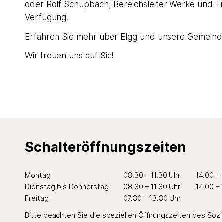
oder Rolf Schüpbach, Bereichsleiter Werke und T
Verfügung.
Erfahren Sie mehr über Elgg und unsere Gemein
Wir freuen uns auf Sie!
Schalteröffnungszeiten
Wochentag
Öffnungszeiten Vormittag
Öffnungszei
Mo
ntag
08.30 – 11.30 Uhr
14.00 –
Di
enstag
bis Do
nnerstag
08.30 – 11.30 Uhr
14.00 –
Fr
eitag
07.30 – 13.30 Uhr
Bitte beachten Sie die speziellen Öffnungszeiten des
Soz