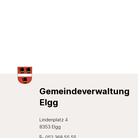
Footer
Gemeindeverwaltung
Elgg
Lindenplatz 4
8353 Elgg
052 368 55 55