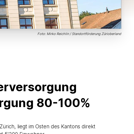
Foto: Mirko Reichlin / Standortförderung Zürioberland
serversorgung
rgung 80-100%
Zürich, liegt im Osten des Kantons direkt