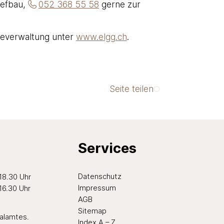
iefbau,
052 368 55 58
gerne zur
deverwaltung unter
www.elgg.ch
.
Seite teilen
Services
ten Nachmittag
Datenschutz
 18.30 Uhr
Impressum
 16.30 Uhr
AGB
Sitemap
ialamtes
.
Index A – Z